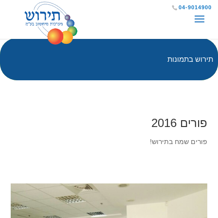
שִׂים
04-9014900
לֵב:
בְּאֲתָר
זֶה
תירוש בתמונות
מֻפְעֶלֶת
מַעֲרֶכֶת
נָגִישׁ
בִּקְלִיק
פורים 2016
הַמְּסַיַּעַת
פורים שמח בתירוש!
לִנְגִישׁוּת
הָאֲתָר.