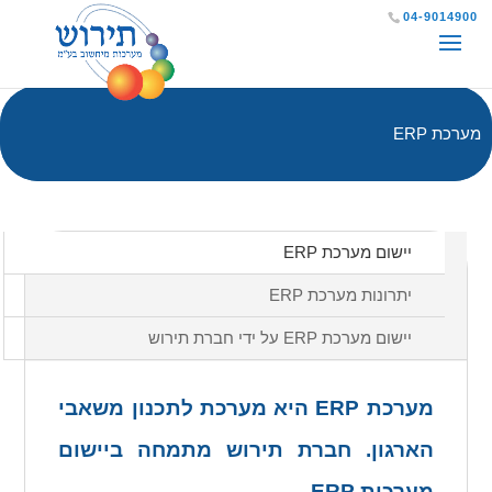
שִׂים
04-9014900
לֵב:
בְּאֲתָר
זֶה
מערכת ERP
מֻפְעֶלֶת
מַעֲרֶכֶת
נָגִישׁ
יישום מערכת ERP
בִּקְלִיק
יתרונות מערכת ERP
הַמְּסַיַּעַת
לִנְגִישׁוּת
יישום מערכת ERP על ידי חברת תירוש
הָאֲתָר.
מערכת ERP היא מערכת לתכנון משאבי
הארגון. חברת תירוש מתמחה ביישום
מערכות ERP.