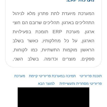
המערכת מיועדת לתת פתרון מלא לניהול
התהליכים בארגון. תהליכים שרובם הם חוצי
ארגון. מערכת ERP תומכת בפעילויות
הארגון, על כל מחלקותיו, כאשר בשלב
הראשון מוקמות התשתיות, כמו לקוחות,
ספקים, מוצרים וכדומה. בשלב השני,
מטמיעים את התהליכים המתאימים בתוך
תוכנת פריוריטי
תמיכה במערכת פריוריטי קיימת
מערכת
מערכת ה-ERP, משקפים את התהליכים
פריוריטי מסחרית ותעשייתית
למוצר הבא
בתוך "שלד המערכת" שייצר יצרן ה-ERP.
חברת תירוש משווקת, מפתחת ומיישמת