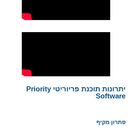
מורשית של חברת פריוריטי סופטוואר עם
המוצר הגדול והגמיש –
תוכנת פריוריטי
.
Priority Software
המומחיות של חברת תירוש היא בהגדרת
התהליכים ובשיקופם במערכת הבסיסית,
במינימום שינויים ובמקסימום ניצול של
הקיים בה.
יתרונות תוכנת פריוריטי Priority
Software
פתרון מקיף